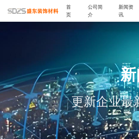
首
公司简
新闻资
页
介
讯
新
更新企业最