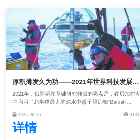
厚积薄发久为功——2021年世界科技发展回顾·基础研究
2021年，俄罗斯在基础研究领域的亮点是，在贝加尔
中启用了北半球最大的深水中微子望远镜“Baikal-
GVD”，用于记录来自天体的超高能中微子流，研究地
2025-09-15
3101
球物理学、水文学和淡水生物学现象，探索宇宙的产生
详情
和进化过程。