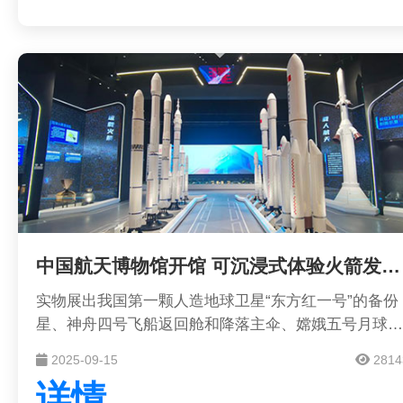
中国航天博物馆开馆 可沉浸式体验火箭发射现场
实物展出我国第一颗人造地球卫星“东方红一号”的备份
星、神舟四号飞船返回舱和降落主伞、嫦娥五号月球样
品；全新打造长征五号运载火箭转运发射模拟平台、中
2025-09-15
2814
国空间站VR漫游系统……11月16日，中国航天博物馆
详情
正式开馆，首次全系统展示中国航天全貌、全方位展示